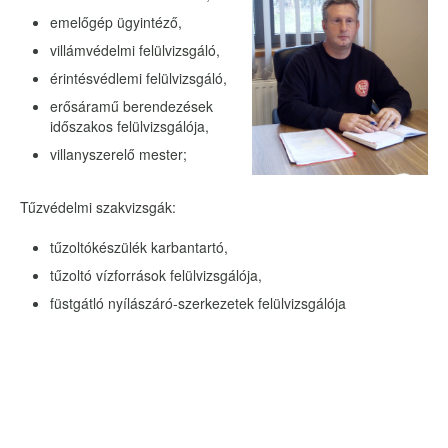
emelőgép ügyintéző,
villámvédelmi felülvizsgáló,
érintésvédlemi felülvizsgáló,
erősáramű berendezések
időszakos felülvizsgálója,
villanyszerelő mester;
Tűzvédelmi szakvizsgák:
tűzoltókészülék karbantartó,
tűzoltó vízforrások felülvizsgálója,
füstgátló nyílászáró-szerkezetek felülvizsgálója