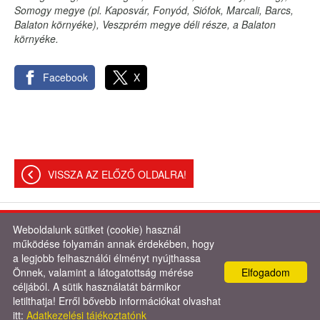
Somogy megye (pl. Kaposvár, Fonyód, Siófok, Marcali, Barcs,
Balaton környéke), Veszprém megye déli része, a Balaton
környéke.
Facebook
X
VISSZA AZ ELŐZŐ OLDALRA!
Weboldalunk sütiket (cookie) használ
© 2026 - Varga Krisztián és László Mónika
működése folyamán annak érdekében, hogy
a legjobb felhasználói élményt nyújthassa
Oldal információk
l
Adatkezelési tájékoztató
l
Impresszum
Önnek, valamint a látogatottság mérése
Elfogadom
céljából. A sütik használatát bármikor
letilthatja! Erről bővebb információkat olvashat
itt:
Adatkezelési tájékoztatónk