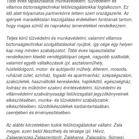
Több éves tapasztalattal munkavédelem, tűzvédelem és
villamos biztonságtechnikai felülvizsgálatokkal foglalkozom. Ez
idő alatt folyamatos partnerkörre tettem szert országszerte. Az
igények maradéktalan kiszolgálása érdekében fontosnak tartom,
hogy magas szintű és naprakész ismeretekkel rendelkezzem.
Teljes körű tűzvédelmi és munkavédelmi, valamint villamos
biztonságtechnikai szolgáltatásokat nyújtok, így cége egy helyen
kap meg minden szabályzatot. Több éves tapasztalattal
rendelkezem kisebb vendéglátóipari cégek, nagyobb szállodák,
valamint egyéb vállalkozások (pl. asztalosműhely,
húsfeldolgozó, motor- és autójavító műhely, étterem, mosoda,
ruházati üzlet, színház, fogadó és apartmanház, szépségszalon,
szaküzletek, használtcikk kereskedés, hajókikötő, egészségház,
fodrász és műköröm szalon) érintésvédelmi, tűzvédelmi és
villámvédelmi szabványossági felülvizsgálati jegyzőkönyveinek
elkészítésében, munka- és tűzvédelmi szabályzatok
elkészítésében, tűzoltókészülékek karbantartásában,
cseréjében és érvényesítésében.
Az alábbi körzetekben tudok felülvizsgálatokat vállalni: Zala
megye, ezen belül Keszthely és térsége (pl. Hévíz,
Zalaegerszeg,Zalaszentgrót, Zalakaros, Zalacsány, Sümeg),