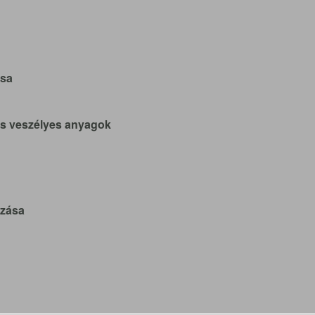
ása
és veszélyes anyagok
ozása