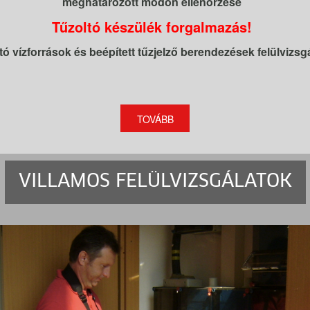
meghatározott módon ellenőrzése
Tűzoltó készülék forgalmazás!
tó vízforrások és beépített tűzjelző berendezések felülvizsg
TOVÁBB
VILLAMOS FELÜLVIZSGÁLATOK