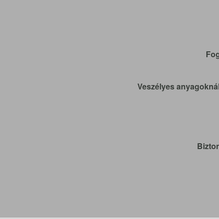
Fog
Veszélyes anyagoknál 
Bizto