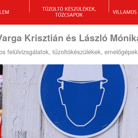
TŰZOLTÓ KÉSZÜLÉKEK,
LEM
VILLAMOS
TŰZCSAPOK
Varga Krisztián és László Mónik
 felülvizsgálatok, tűzoltókészülékek, emelőgépe