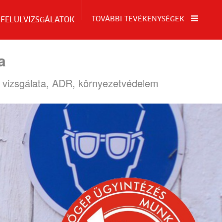
TOVÁBBI TEVÉKENYSÉGEK
 FELÜLVIZSGÁLATOK
a
k vizsgálata, ADR, környezetvédelem