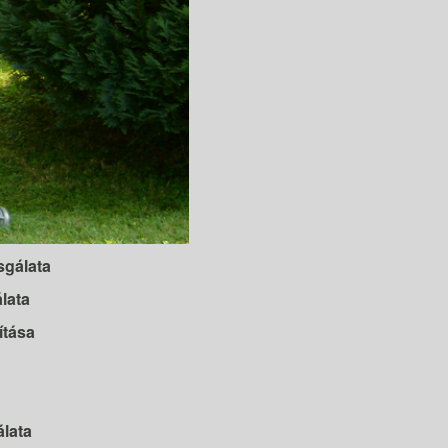
sgálata
lata
ítása
álata