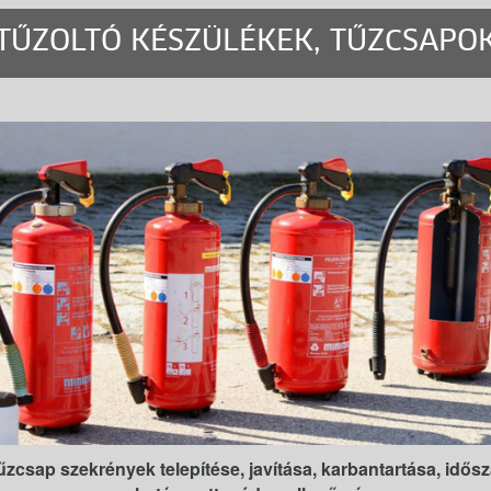
TŰZOLTÓ KÉSZÜLÉKEK, TŰZCSAPO
űzcsap szekrények telepítése, javítása, karbantartása, idő