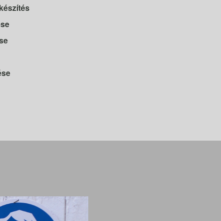
készítés
ése
se
ése