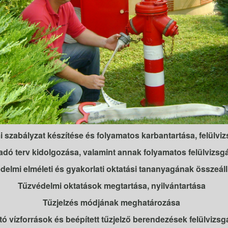
 szabályzat készítése és folyamatos karbantartása, felülviz
adó terv kidolgozása, valamint annak folyamatos felülvizsgá
delmi elméleti és gyakorlati oktatási tananyagának összeáll
Tűzvédelmi oktatások megtartása, nyilvántartása
Tűzjelzés módjának meghatározása
tó vízforrások és beépített tűzjelző berendezések felülvizsg