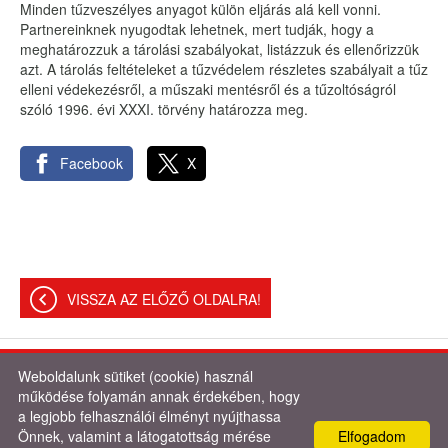
Minden tűzveszélyes anyagot külön eljárás alá kell vonni.
Partnereinknek nyugodtak lehetnek, mert tudják, hogy a
meghatározzuk a tárolási szabályokat, listázzuk és ellenőrizzük
azt. A tárolás feltételeket a tűzvédelem részletes szabályait a tűz
elleni védekezésről, a műszaki mentésről és a tűzoltóságról
szóló 1996. évi XXXI. törvény határozza meg.
Facebook
X
VISSZA AZ ELŐZŐ OLDALRA!
Weboldalunk sütiket (cookie) használ
© 2026 - Varga Krisztián és László Mónika
működése folyamán annak érdekében, hogy
a legjobb felhasználói élményt nyújthassa
Oldal információk
l
Adatkezelési tájékoztató
l
Impresszum
Önnek, valamint a látogatottság mérése
Elfogadom