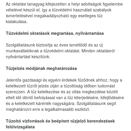
Az oktatási tanagyag kifejezetten a helyi adottságok figyelembe
vételével készül el, így a tűzvédelmi használati szabályok
ismertetésével megakadályozható egy esetleges tűz
kialakulása.
Tűzvédelmi oktatások megtartása, nyilvántartása
Szolgáltatásunk biztosítja az éves ismétlődő és az új
munkavállalóknak a tűzvédelmi oktatást. Minden oktatásról
nyilvántartást készítünk.
Tűzjelzés módjának meghatározása
Jelentős gazdasági és egyéni érdekek fűződnek ahhoz, hogy a
keletkezett tűzről jelzés útján a tűzoltóság időben tudomást
szerezzen. A tűz keletkezése és az oltás megkezdése között
eltelt idő döntő befolyással van a tűz kiterjedésére, kifejlődésére
és a keletkezett kárérték nagyságára. Szolgáltatásunk segít
meghatározni erre a legalkalmasabb eszközt.
Tűzoltó vízforrások és beépített tűzjelző berendezések
felülvizsgálata