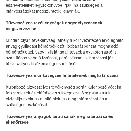
észrevételeiket jegyzőkönyvbe írják, ha szükséges a
hiányosságokat megszüntetik, kijavítják.
Tűzveszélyes tevékenységek engedélyezésének
megszervezése
Minden olyan tevékenység, amely a környezetében lévő éghető
anyag gyulladási hőmérsékletét, lobbanáspontját meghaladó
hőmérséklettel, vagy nyílt lánggal, továbbá gyújtóforrásként
számításba vehető izzással, parázslással, szikrázással jár
tűzveszélyes tevékenységnek minősül.
Tűzveszélyes munkavégzés feltételeinek meghatározása
Különböző tűzveszélyes tevékenység során különböző védelmi
felszerelések és előírások szükségesek. Szolgáltatásunk
biztosítja ezeknek a feltételeknek meghatározását és a
szükséges eszközöket.
Tűzveszélyes anyagok tárolásának meghatározása és
ellenőrzése