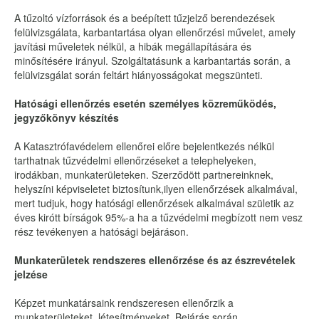
A tűzoltó vízforrások és a beépített tűzjelző berendezések
felülvizsgálata, karbantartása olyan ellenőrzési művelet, amely
javítási műveletek nélkül, a hibák megállapítására és
minősítésére irányul. Szolgáltatásunk a karbantartás során, a
felülvizsgálat során feltárt hiányosságokat megszünteti.
Hatósági ellenőrzés esetén személyes közreműködés,
jegyzőkönyv készítés
A Katasztrófavédelem ellenőrei előre bejelentkezés nélkül
tarthatnak tűzvédelmi ellenőrzéseket a telephelyeken,
irodákban, munkaterületeken. Szerződött partnereinknek,
helyszíni képviseletet biztosítunk,ilyen ellenőrzések alkalmával,
mert tudjuk, hogy hatósági ellenőrzések alkalmával születik az
éves kirótt bírságok 95%-a ha a tűzvédelmi megbízott nem vesz
rész tevékenyen a hatósági bejáráson.
Munkaterületek rendszeres ellenőrzése és az észrevételek
jelzése
Képzet munkatársaink rendszeresen ellenőrzik a
munkaterületeket, létesítményeket. Bejárás során