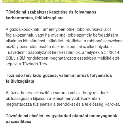
Tűvédelmi szabályzat készítése és folyamatos
karbantartása, felülvizsgálata
A gazdálkodóknak - amennyiben ötnél több munkavállalót
foglalkoztatnak, vagy ha ötvennél több személy befogadására
alkalmas létesítményt működtetnek, illetve a robbanásveszélyes
osztály besorolás esetén és kereskedelmi szálláshelyeken -
Tűzvédelmi Szabályzatot kell készíteniük, amelynek a 54/2014
(XII.5.) BM rendeletben meghatározott esetekben mellékéletét
képezi a Tűzriadó Terv.
Tűzriadó terv kidolgozása, valamint annak folyamatos
felülvizsgálata
A tűzriadó terv elkészítése során a cél az, hogy mindenki
biztosságosan kijusson a létesítményből. Konkrétan
meghatározza tűz esetén a teendőket és a felelősségi köröket.
Tűzvédelmi elméleti és gyakorlati oktatási tananyagának
összeállítása